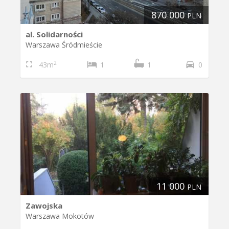
870 000
PLN
al. Solidarności
Warszawa Śródmieście
2
43m
1
1
0
11 000
PLN
Zawojska
Warszawa Mokotów