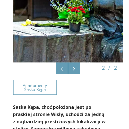
2
/
2
Apartamenty
Saska Kępa
Saska Kępa, choć położona jest po
praskiej stronie Wisły, uchodzi za jedną
z najbardziej prestiżowych lokalizacji w
stolicy. Kameralna willowa zabudowa