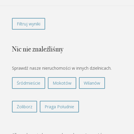
Filtruj wyniki
This
page
can't
load
Nic nie znaleźliśmy
Google
Maps
correctly.
Sprawdź nasze nieruchomości w innych dzielnicach.
Do you
OK
own this
website?
Śródmieście
Mokotów
Wilanów
Żoliborz
Praga Południe