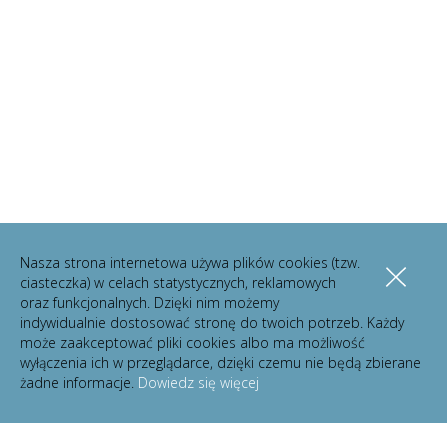
Nasza strona internetowa używa plików cookies (tzw.
ciasteczka) w celach statystycznych, reklamowych
oraz funkcjonalnych. Dzięki nim możemy
indywidualnie dostosować stronę do twoich potrzeb. Każdy
może zaakceptować pliki cookies albo ma możliwość
wyłączenia ich w przeglądarce, dzięki czemu nie będą zbierane
żadne informacje.
Dowiedz się więcej
pokaż filtry