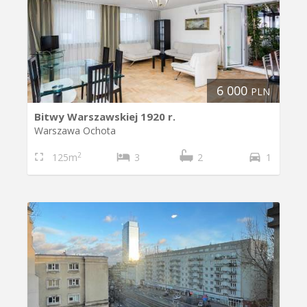
6 000
PLN
Bitwy Warszawskiej 1920 r.
Warszawa Ochota
2
125m
3
2
1