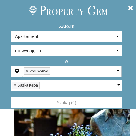
Nieruchomości na sprzedaż i na
zmień
wynajem Warszawa, S ...
Szukam
Saska Kępa
Europa w sercu Warszawy
w
×
Warszawa
×
Saska Kępa
Szukaj (0)