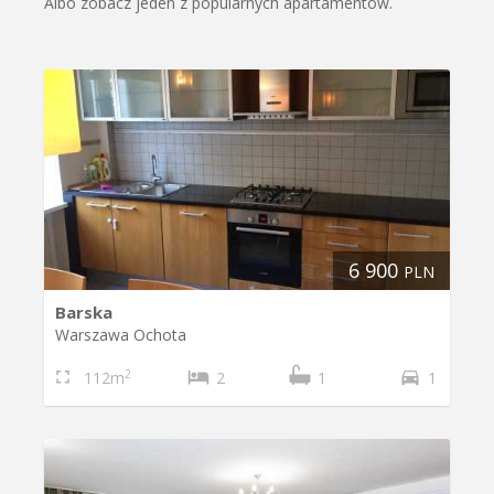
Albo zobacz jeden z popularnych apartamentów.
6 900
PLN
Barska
Warszawa Ochota
2
112m
2
1
1