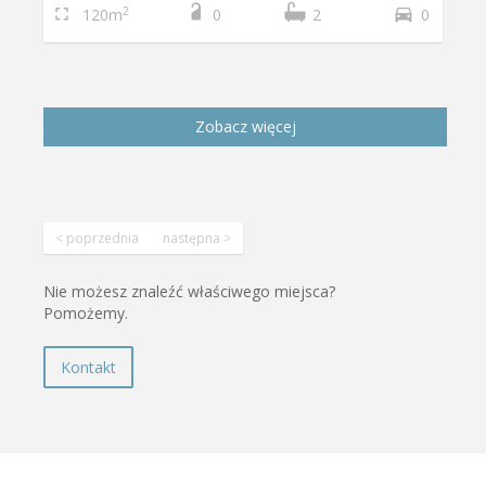
2
120m
0
2
0
Zobacz więcej
< poprzednia
następna >
Nie możesz znaleźć właściwego miejsca?
Pomożemy.
Kontakt